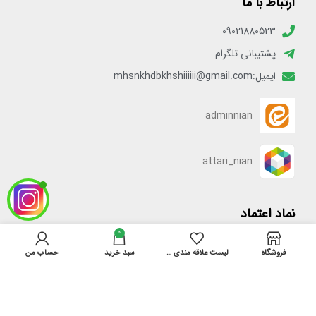
ارتباط با ما
09021880523
پشتیبانی تلگرام
ایمیل:mhsnkhdbkhshiiiiii@gmail.com
adminnian
attari_nian
نماد اعتماد
0
فروشگاه
لیست علاقه مندی ها
سبد خرید
حساب من
[enamadlogo_shortcode]
دسترسی سریع