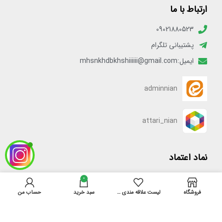
ارتباط با ما
09021880523
پشتیبانی تلگرام
ایمیل:mhsnkhdbkhshiiiiii@gmail.com
adminnian
attari_nian
نماد اعتماد
0
[enamadlogo_shortcode]
فروشگاه
لیست علاقه مندی ها
سبد خرید
حساب من
دسترسی سریع