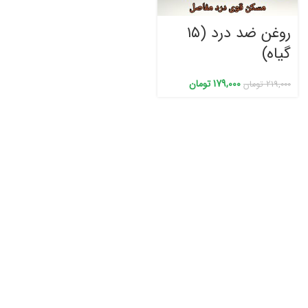
روغن ضد درد (۱۵
گیاه)
179,000
تومان
219,000
تومان