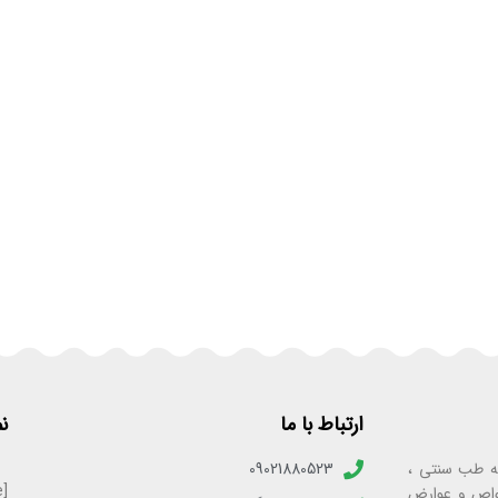
ارتباط با ما
ن
به‌ی فعالیت ۲۵ ساله در زمینه طب سنتی ،
09021880523
[enamadlogo_shortcode]
واص و عوارض