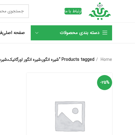
ارتباط با ما
دسته بندی محصولات
صفحه اصلی
فر
Home
Products tagged “شیره انگور،شیره انگور اورگانیک،شیره انگور طبیعی،شیره انگور خالص”
-25%