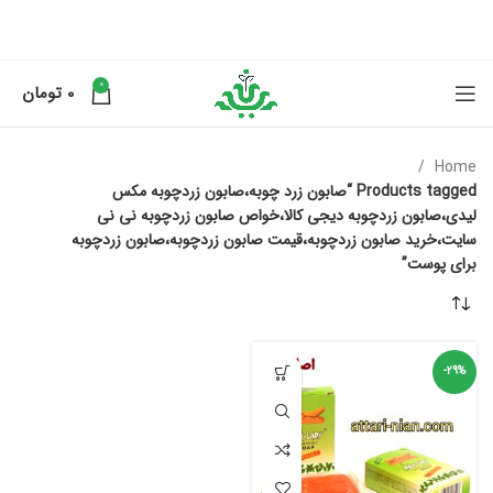
0
0
تومان
Home
Products tagged “صابون زرد چوبه،صابون زردچوبه مکس
لیدی،صابون زردچوبه دیجی کالا،خواص صابون زردچوبه نی نی
سایت،خرید صابون زردچوبه،قیمت صابون زردچوبه،صابون زردچوبه
برای پوست”
-29%