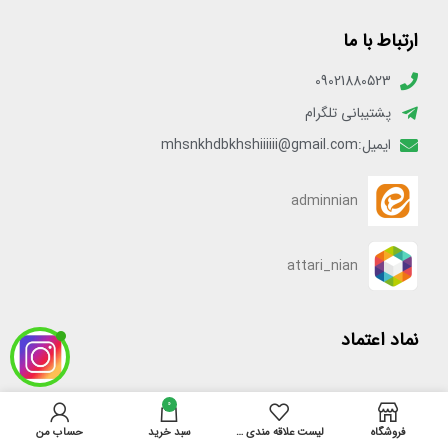
ارتباط با ما
09021880523
پشتیبانی تلگرام
ایمیل:mhsnkhdbkhshiiiiii@gmail.com
adminnian
attari_nian
نماد اعتماد
[enamadlogo_shortcode]
0
فروشگاه
لیست علاقه مندی ها
سبد خرید
حساب من