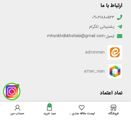
ارتباط با ما
09021880523
پشتیبانی تلگرام
ایمیل:mhsnkhdbkhshiiiiii@gmail.com
adminnian
attari_nian
نماد اعتماد
0
[enamadlogo_shortcode]
فروشگاه
لیست علاقه مندی ها
سبد خرید
حساب من
دسترسی سریع