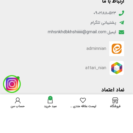
ارتباط با ما
09021880523
پشتیبانی تلگرام
ایمیل:mhsnkhdbkhshiiiiii@gmail.com
adminnian
attari_nian
نماد اعتماد
0
فروشگاه
لیست علاقه مندی ها
سبد خرید
حساب من
[enamadlogo_shortcode]
دسترسی سریع