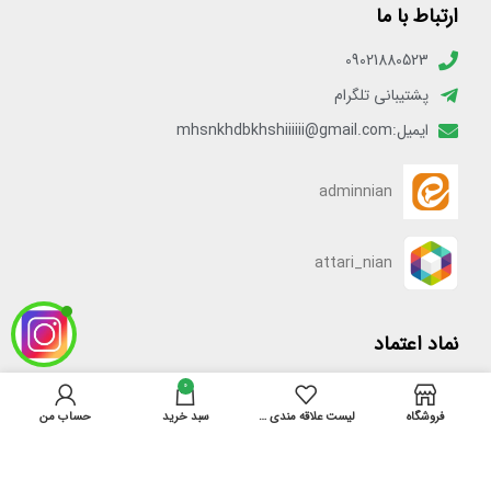
ارتباط با ما
09021880523
پشتیبانی تلگرام
ایمیل:mhsnkhdbkhshiiiiii@gmail.com
adminnian
attari_nian
نماد اعتماد
0
[enamadlogo_shortcode]
فروشگاه
لیست علاقه مندی ها
سبد خرید
حساب من
دسترسی سریع