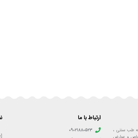
ارتباط با ما
ن
به‌ی فعالیت ۲۵ ساله در زمینه طب سنتی ،
09021880523
[enamadlogo_shortcode]
واص و عوارض