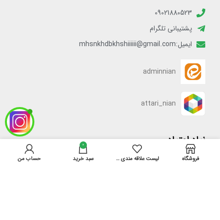
09021880523
پشتیبانی تلگرام
ایمیل:mhsnkhdbkhshiiiiii@gmail.com
adminnian
attari_nian
نماد اعتماد
0
فروشگاه
لیست علاقه مندی ها
سبد خرید
حساب من
[enamadlogo_shortcode]
دسترسی سریع
خانه