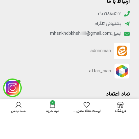
ارتباط با ما
09021880523
پشتیبانی تلگرام
ایمیل:mhsnkhdbkhshiiiiii@gmail.com
adminnian
attari_nian
نماد اعتماد
0
فروشگاه
لیست علاقه مندی ها
سبد خرید
حساب من
[enamadlogo_shortcode]
دسترسی سریع