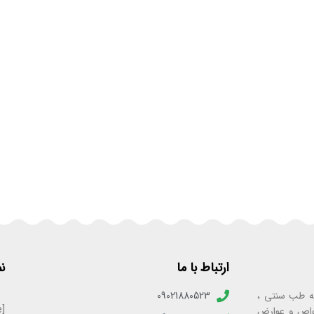
ارتباط با ما
ن
به‌ی فعالیت ۲۵ ساله در زمینه طب سنتی ،
09021880523
[enamadlogo_shortcode]
واص و عوارض