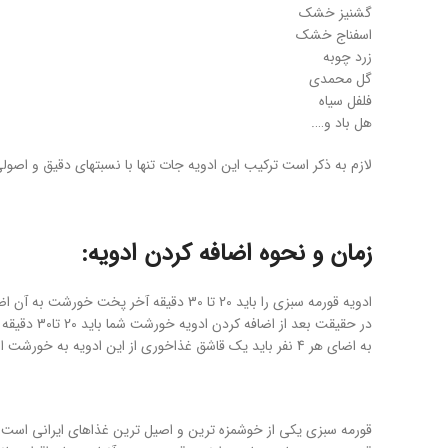
گشنیز خشک
اسفناج خشک
زرد چوبه
گل محمدی
فلفل سیاه
هل باد و….
لازم به ذکر است ترکیب این ادویه جات تنها با نسبتهای دقیق و اصولی
زمان و نحوه اضافه کردن ادویه:
ادویه قورمه سبزی را باید 20 تا 30 دقیقه آخر پخت خورشت به آن اضافه کنید.
در حقیقت بعد از اضافه کردن ادویه خورشت شما باید 20 تا30 دقیقه دیگر روی حرارت بماند تا عطر و طعم ادیویه مخصوص را به خود جذب کند.
به اضای هر 4 نفر باید یک قاشق غذاخوری از این ادویه به خورشت اضافه کنید.
قورمه سبزی یکی از خوشمزه ترین و اصیل ترین غذاهای ایرانی است ک