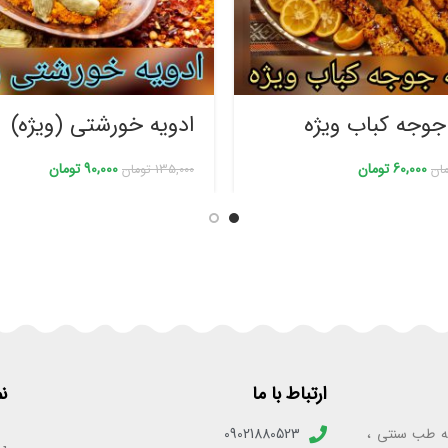
جوجه کباب ویژه
ادویه خورشتی (ویژه)
60,000
تومان
90,000
تومان
ان
135,000
تومان
ارتباط با ما
ن
به‌ی فعالیت ۲۵ ساله در زمینه طب سنتی ،
09021880523