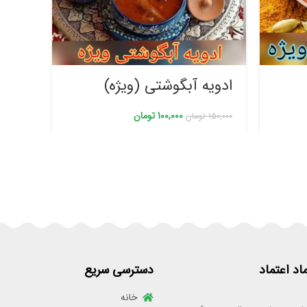
ادویه آبگوشتی (ویژه)
چای 
100,000
تومان
150,000
تومان
139,000
ماد اعتماد
دسترسی سریع
خانه