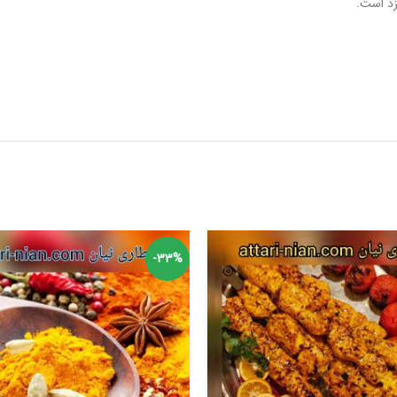
زد است.
-33%