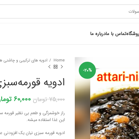
وشگاه
تماس با ما
درباره ما
Home
ادویه های ترکیبی و چاشنی ه
-20%
ادویه قورمه‌سبزی
60,000
توما
75,000
تومان
راز خوشمزگی و طعم بی نظیر قورمه 
این غذا استفاده میشه.
ادویه قورمه سبزی نیان یک افزودنی ع