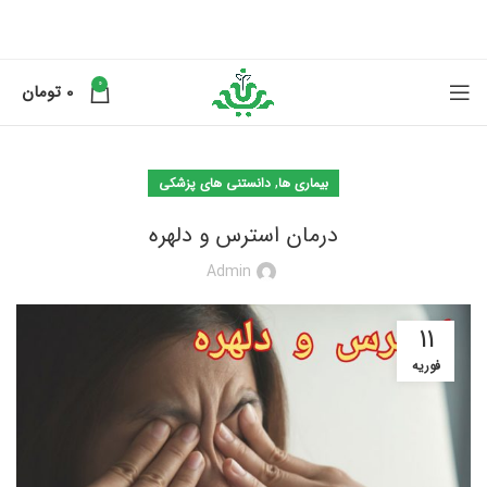
0
0
تومان
,
بیماری ها
دانستنی های پزشکی
درمان استرس و دلهره
Admin
11
فوریه