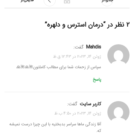
جدیدتر
قدیمی‌تر
2 نظر در “
درمان استرس و دلهره
”
mahdis
گفت:
ژوئن 14, 2023 در 12:43 ق.ظ
سپاس از زحمات شما برای مطالب کاملتون🌺🙏🌺🙏
پاسخ
کاربر سایت
گفت:
ژوئن 14, 2023 در 4:50 ب.ظ
آقا زندگی ماها سراسر بدبختیه با این چیزا درست نمیشه
که.