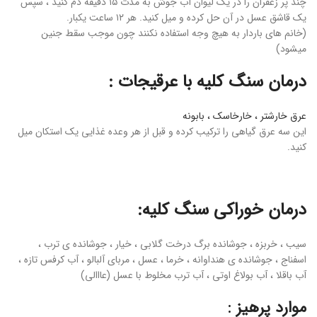
چند پر زعفران را در یک لیوان آب جوش به مدت ۱۵ دقیقه دم کنید ، سپس
یک قاشق عسل در آن حل کرده و میل کنید. هر ۱۲ ساعت یکبار.
(خانم های باردار به هیچ وجه استفاده نکنند چون موجب سقط جنین
میشود)
درمان سنگ کلیه با
عرقیجات
:
عرق خارشتر ، خارخاسک ، بابونه
این سه عرق گیاهی را ترکیب کرده و قبل از هر وعده غذایی یک استکان میل
کنید.
درمان خوراکی سنگ کلیه:
سیب ، خربزه ، جوشانده برگ درخت گلابی ، خیار ، جوشانده ی ترب ،
اسفناج ، جوشانده ی هنداوانه ، خرما ، عسل ، مربای آلبالو ، آب کرفس تازه ،
آب باقلا ، آب بولاغ اوتی ، آب ترب مخلوط با عسل (عااالی)
موارد پرهیز :