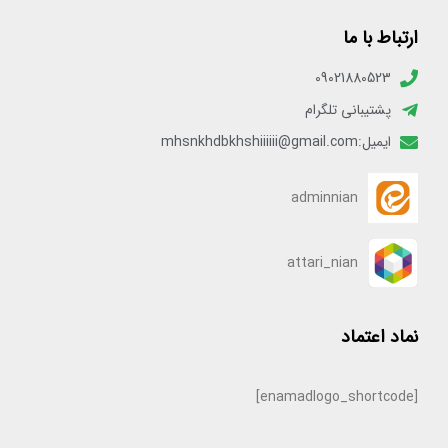
ارتباط با ما
09021880523
پشتیبانی تلگرام
ایمیل:mhsnkhdbkhshiiiiii@gmail.com
adminnian
attari_nian
نماد اعتماد
[enamadlogo_shortcode]