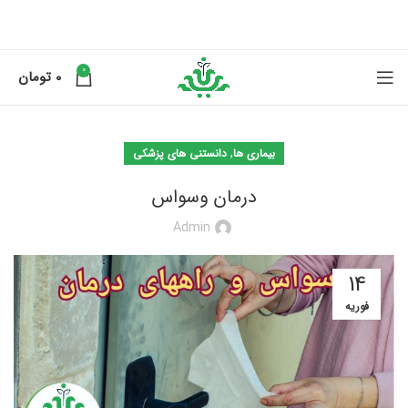
0
0
تومان
,
بیماری ها
دانستنی های پزشکی
درمان وسواس
Admin
14
فوریه