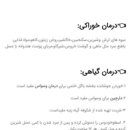
👈درمان خوراکی:
میوه های ترش وشیرین،سکنجبین،خاکشیر،روغن زیتون،کاهو،موادغذایی
باطبع سرد مثل ماهی و گوشت خروس،شیرگاو،مربای پوست هندوانه با عسل.
👈درمان گیاهی:
۱-خوردن جوشانده بنفشه باگل ختمی برای
درمان وسواس
مفید است.
۲-
دارچین
برای وسواس مفید است.
۳-شربت تهیه شده از شکوفه گیاه پنبه مفیداست.
۴. اسطوخودوس را دمنوش کرده و پس از سرد شدن با کمی عسل شیرین
کرده و میل کنید . هر ۱۲ ساعت یکبار.