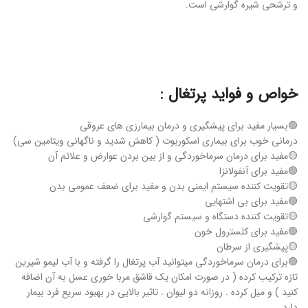
و ترشحی شیره گوارشی است.
خواص و فواید پرتغال :
🟢بسیار مفید برای پیشگیری و درمان بیمارزی های عروقی
درمانی خوب برای بیماری اسکوربوت ( کاهش شدید و ناگهانی ویتامین سی)
🟡مفید برای درمان سرماخوردگی و از بین بردن عوارض و علائم آن
🟢مفید برای آنفولانزا
🟡تقویت کننده سیستم ایمنی بدن و مفید برای ضعف عمومی بدن
🟢مفید برای بی اشتهایی
🟡تقویت کننده دستگاه و سیستم گوارشی
🟢مفید برای کلسترول خون
🟡پیشگیری از سرطان
🟢برای درمان سرماخوردگی میتوانید آب پرتغال را گرفته و با آب لیمو شیرین
تازه ترکیب کرده ( در صورت امکان یک قاشق مربا خوری عسل به آن اضافه
کنید ) و میل کرده . روزانه دو لیوان . تاثیر بالایی در بهبود سریع فرد بیمار
دارد.