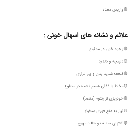
🔴واریس معده
علائم و نشانه های اسهال خونی :
🔴وجود خون در مدفوع
🟡دلپیچه و دلدرد
🔴ضعف شدید بدن و بی قراری
🟡مخاط یا غذای هضم نشده در مدفوع
🔴خونریزی از رکتوم (مقعد)
🟡نیاز به دفع فوری مدفوع
🔴اشتهای ضعیف و حالت تهوع