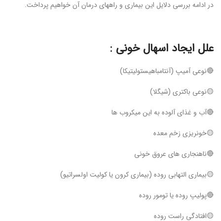
در ادامه بررسی دلایل این بیماری و راههای درمان آن خواهیم پرداخت.
علل ایجاد اسهال خونی :
🔴نوعی آمیپ (آنتامباهیستولیتیکا)
🟡نوعی باکتری (شیگلا)
🔴آب و غذای آلوده به این میکروب ها
🟡خونریزی زخم‌ معده
🔴ناهنجاری های عروق خونی
🟡بیماری التهابی روده (بیماری کرون یا کولیت اولسراتیو)
🔴پولیپ روده یا تومور روده
🟡افتادگی راست روده