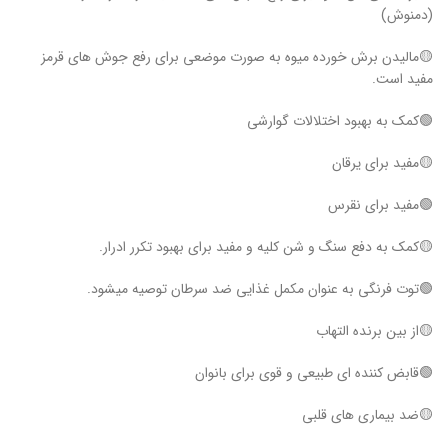
(دمنوش)
🟡مالیدن برش خورده میوه به صورت موضعی برای رفع جوش های قرمز
مفید است.
🟢کمک به بهبود اختلالات گوارشی
🟡مفید برای یرقان
🟢مفید برای نقرس
🟡کمک به دفع سنگ و شن کلیه و مفید برای بهبود تکرر ادرار.
🟢توت فرنگی به عنوان مکمل غذایی ضد سرطان توصیه میشود.
🟡از بین برنده التهاب
🟢قابض کننده ای طبیعی و قوی برای بانوان
🟡ضد بیماری های قلبی