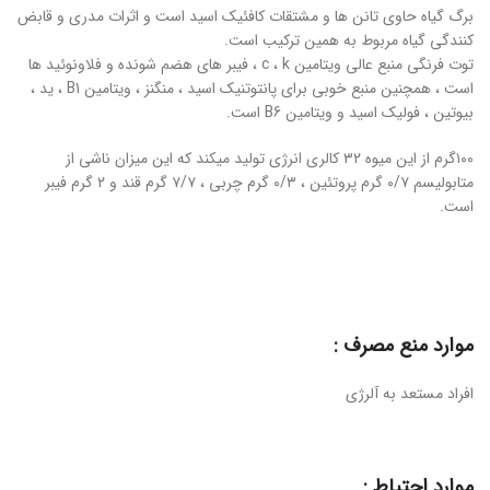
برگ گیاه حاوی تانن ها و مشتقات کافئیک اسید است و اثرات مدری و قابض
کنندگی گیاه مربوط به همین ترکیب است.
توت فرنگی منبع عالی ویتامین c ، k ، فیبر های هضم شونده و فلاونوئید ها
است ، همچنین منبع خوبی برای پانتوتنیک اسید ، منگنز ، ویتامین B1 ، ید ،
بیوتین ، فولیک اسید و ویتامین B6 است.
۱۰۰گرم از این میوه ۳۲ کالری انرژی تولید میکند که این میزان ناشی از
متابولیسم ۰/۷ گرم پروتئین ، ۰/۳ گرم چربی ، ۷/۷ گرم قند و ۲ گرم فیبر
است.
موارد منع مصرف :
افراد مستعد به آلرژی
موارد احتیاط :