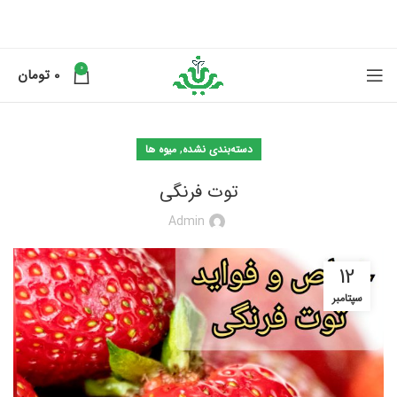
0
0
تومان
,
دسته‌بندی نشده
میوه ها
توت فرنگی
Admin
12
سپتامبر