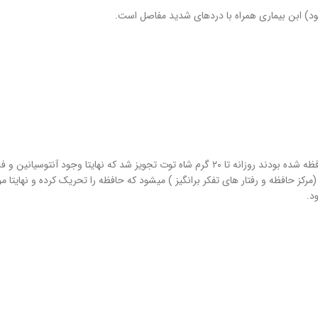
ود) ابن بیماری همراه با دردهای شدید مفاصل است.
🟡در مطالعه ای در دانشگاه پنسیلوانیا روی افرادی که دچار ضعف حافظه شده بودند روزانه تا ۲۰ گرم شاه توت تجویز شد که نهایتا وجود آ
ز حافظه و رفتار های تفکر برانگیز ) میشود که حافظه را تحریک کرده و نهایتا 
د.