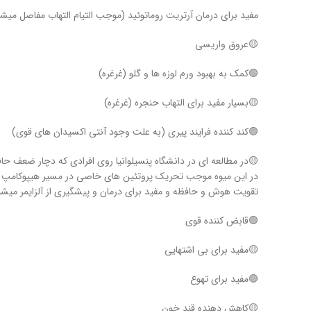
مفید برای درمان آرتریت روماتوئید (موجب التیام التهاب مفاصل میش
🟡عروق واریسی
🟢کمک به بهبود ورم لوزه ها و گلو (غرغره)
🟡بسیار مفید برای التهاب حنجره (غرغره)
🟢کند کننده فرایند پیری (به علت وجود آنتی اکسیدان های قوی)
در این میوه موجب تحریک پروتئین های خاصی در مسیر هیپوکامپ (مرک
تقویت هوش و حافظه و مفید برای درمان و پیشگیری از آلزایمر میشو
🟢قابض کننده قوی
🟡مفید برای بی اشتهایی
🟢مفید برای تهوع
🟡کاهش دهنده قند خون