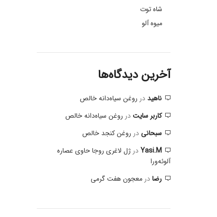
شاه توت
میوه آلو
آخرین دیدگاه‌ها
ناهید
در
روغن سیاه‌دانه خالص
کاربر سایت
در
روغن سیاه‌دانه خالص
سبحانی
در
روغن کنجد خالص
Yasi.M
در
ژل لاغری روجا حاوی عصاره
آلوئه‌ورا
رضا
در
معجون هفت گرمی