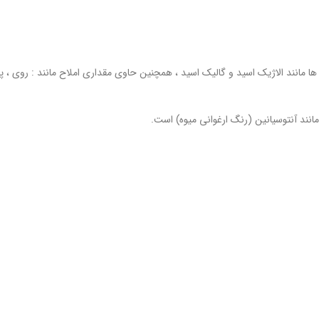
ن A , گروه B , و سایر آنتی اکسیدان ها مانند الاژیک اسید و گالیک اسید ، همچنین حاوی مقداری املاح مانند : روی ،
انند آنتوسیانین (رنگ ارغوانی میوه) است.