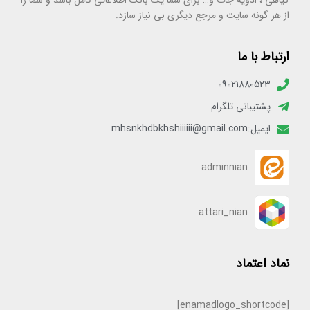
گیاهی ، ادویه جات و… برای شما یک بانک اطلاعاتی کامل باشد و شما را
از هر گونه سایت و مرجع دیگری بی نیاز سازد.
ارتباط با ما
09021880523
پشتیبانی تلگرام
ایمیل:mhsnkhdbkhshiiiiii@gmail.com
adminnian
attari_nian
نماد اعتماد
[enamadlogo_shortcode]