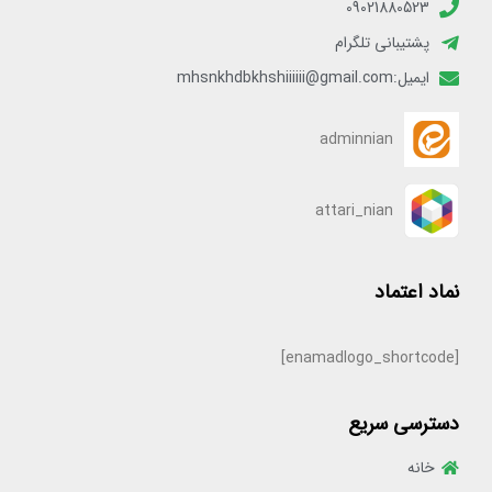
09021880523
پشتیبانی تلگرام
ایمیل:mhsnkhdbkhshiiiiii@gmail.com
adminnian
attari_nian
نماد اعتماد
[enamadlogo_shortcode]
دسترسی سریع
خانه