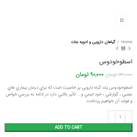
برای بزرگنمایی کلیک کنید
Home
گیاهان دارویی و ادویه جات
اسطوخودوس
90,000
تومان
130,000
تومان
اسطوخودوس يك گياه دارويي پر خاصيت است كه براي درمان بيماري هاي
عصبي ، گوارشي ، خود ايمني و…. تاثير بالايي دارد در ادامه به بررسي خواص
و فوايد آن خواهيم پرداخت
ADD TO CART