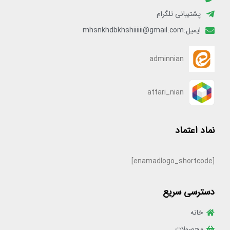
پشتیبانی تلگرام
ایمیل:mhsnkhdbkhshiiiiii@gmail.com
adminnian
attari_nian
نماد اعتماد
[enamadlogo_shortcode]
دسترسی سریع
خانه
محصولات