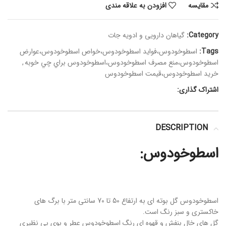
مقايسه
افزودن به علاقه مندی
Category:
گیاهان دارویی و ادویه جات
Tags:
اسطوخودوس،فوايد اسطوخودوس،خواص اسطوخودوس،عوارض
اسطوخودوس،منع مصرف اسطوخودوس،اسطوخودوس براي چي خوبه
,
خريد اسطوخودوس،قيمت اسطوخودوس
اشتراک گذاری:
DESCRIPTION
اسطوخودوس:
اسطوخودوس گل بوته ای به ارتفاع 50 تا 70 سانتی متر با برگ های
خاکستری و سبز رنگ است.
گل های خال بنفش و قهوه ای رنگ اسطوخودوس عطر و بوی بی نظیری