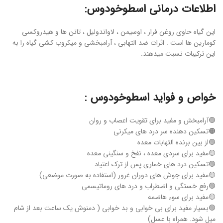
اطلاعات درمانی اسطوخودوس:
این گیاه حاوی روغن فرار ، اوسیمن ، لاواندولیل ، تانن ها و هیدروکسی
کومارین ها است . اثرات ضد التهابی ، آرامبخشی و میکروب کشی گیاه را به
این ترکیبات نسبت میدهند.
خواص و فواید اسطوخودوس :
🟢آرامبخش و مفید برای تقویت اعصاب و روان
🟠تسکین دهنده سر درد های میکرنی
🟢از بین برنده التهابات معده
🟡مفید برای سردی معده ، نفخ و سنگینی معده
🟢تسکین درد های خماری پس از ترک اعتیاد
🟡مفید برای جوش های دوران غرور (استفاده به صورت موضعی)
🟢رفع خستگی و اضطراب و درد های روماتیسمی
🟡مفید برای سوء هاضمه
🟢بسیار مفید برای بی خوابی و بد خوابی ( دمنوش یک ساعت بعد از شام
میل شود. همراه با عسل)