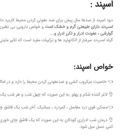
اسپند :
دود اسپند از صدها سال پیش برای ضد عفونی کردن محیط کاربرد داشت
اسپ‌ند دارای طبیعتی گرم و خشک است
و خواص دارویی بی نظیری دا
گوارشی ، عفونت ادرار و تکرر ادرار و….
گیاه اسپ‌ند سرشار از آلکانوئید ها و ترکیبات مفید است که تاثیر مثبت
خواص اسپند:
👈 خاصیت میکروب کشی و ضدعفونی کردن محیط را دارد و در اماک
👌 لاغر کننده شکم و پهلو. به این صورت که چهل شب و هر شب یک ق
👈مسکن قوی درد مفاصل ، کمردرد ، سیاتیک. آخر شب یک قاشق چای خ
👌 درمان شب ادراری کودکان به این صورت که یک قاشق چای خوری ا
کمی عسل میل شود.