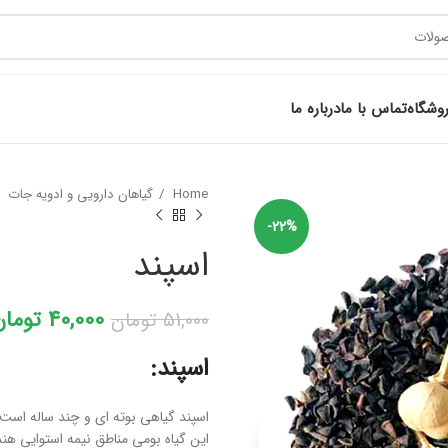
وشگاه
تماس با ما
درباره ما
Home
گیاهان دارویی و ادویه جات
-22%
اسپند
40,000
تومان
51,000
تومان
اسپند:
اسپند گیاهی بوته ای و چند ساله است با اتفاع 30 سانتی مت
این گیاه بومی مناطق نیمه استوایی هن