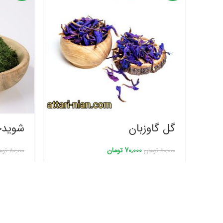
گل گاوزبان
شوید
70,000
تومان
80,000
تومان
80,000
توم