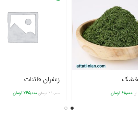
‌خشک
زعفران قائنات
68,000
تومان
245,000
تومان
ان
290,000
تومان