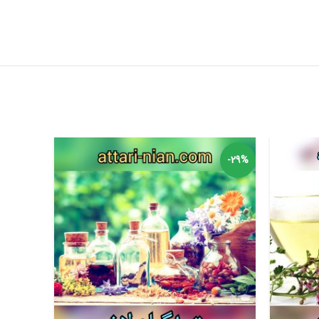
-30%
-29%