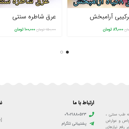
رکیبی آرامبخش
عرق شاطره سنتی
89,000
تومان
100,000
تومان
ان
150,000
تومان
ارتباط با ما
ن
به‌ی فعالیت ۲۵ ساله در زمینه طب سنتی ،
09021880523
[enamadlogo_shortcode]
واص و عوارض
پشتیبانی تلگرام
ر رفع نیازهای