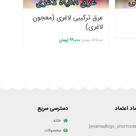
عرق ترکیبی لاغری (معجون
عرق 
لاغری)
99,000
99,000
تومان
139,000
تومان
ماد اعتماد
دسترسی سریع
خانه
محصولات