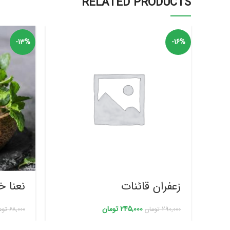
RELATED PRODUCTS
-13%
-16%
زعفران قائنات
نعنا خ
245,000
تومان
290,000
تومان
68,000
توم