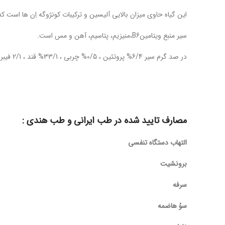
این گیاه حاوی میزان بالایی آلیسین و ترکیبات کونژوگه اِن ها است 
سیر منبع ویتامینB6،منیزیم، پتاسیم، آهن و مس است.
در صد گرم سیر 6/4% پروتئین ، 0/5% چربی ، 33/1% قند ، 2/1 فیبر وجود دارد و تا ۱۴۹ کالری انرژی تولید میکند.
مصارف تایید شده در طب ایرانی و طب هندی :
التهاب دستگاه تنفسی
برونشیت
سرفه
سوُ هاضمه