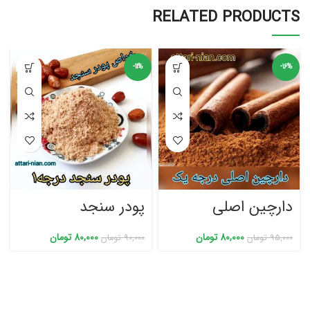
RELATED PRODUCTS
-11%
-16%
دارچین اصلی
پودر سنجد
80,000
تومان
80,000
تومان
95,000
تومان
90,000
تومان