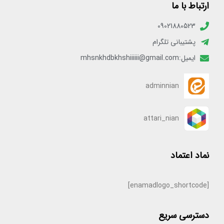
ارتباط با ما
09021880523
پشتیبانی تلگرام
ایمیل:mhsnkhdbkhshiiiiii@gmail.com
adminnian
attari_nian
نماد اعتماد
[enamadlogo_shortcode]
دسترسی سریع