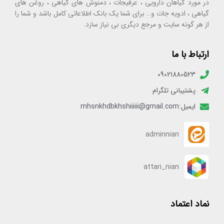
در مورد گیاهان دارویی ، عرقیجات ، دمنوش های گیاهی ، روغن های
گیاهی ، ادویه جات و… برای شما یک بانک اطلاعاتی کامل باشد و شما را
از هر گونه سایت و مرجع دیگری بی نیاز سازد.
ارتباط با ما
09021880523
پشتیبانی تلگرام
ایمیل:mhsnkhdbkhshiiiiii@gmail.com
adminnian
attari_nian
نماد اعتماد