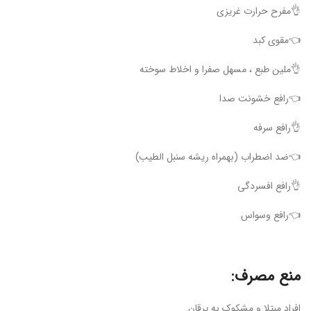
👌مفرح حرارت غریزی
👈مقوی کبد
👌ملین طبع ، مسهل صفرا و اخلاط سوخته
👈رافع خشونت صدا
👌رافع سرفه
👈ضد اضطراب (بهمراه ریشه سنبل الطیب)
👌رافع افسردگی
👈رافع وسواس
منع مصرف:
افراد مبتلا و مشکوک به یرقان